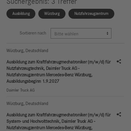
Suchergebnis
:
3
Treffer
Ausbildung
Würzburg
Nutzfahrzeugzentrum
Sortieren nach
sortierbar
sortierbar
sortierbar
Unternehmen
Würzburg
,
Deutschland
Stell
Stellentitel
Ausbildung zum Kraftfahrzeugmechatroniker (m/w/d) für
Nutzfahrzeugtechnik, Daimler Truck AG -
Standort
Nutzfahrzeugzentrum Mercedes-Benz Würzburg,
Ausbildungsbeginn 1.9.2027
Aktion
Daimler Truck AG
Würzburg
,
Deutschland
Stell
Ausbildung zum Kraftfahrzeugmechatroniker (m/w/d) für
System- und Hochvolttechnik, Daimler Truck AG -
Nutzfahrzeugzentrum Mercedes-Benz Würzburg,