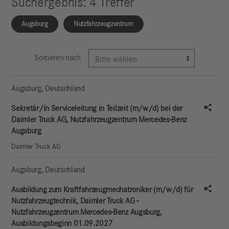
Suchergebnis
:
4
Treffer
Augsburg
Nutzfahrzeugzentrum
Sortieren nach
sortierbar
sortierbar
sortierbar
Unternehmen
Augsburg
,
Deutschland
Stell
Stellentitel
Sekretär/in Serviceleitung in Teilzeit (m/w/d) bei der
Daimler Truck AG, Nutzfahrzeugzentrum Mercedes-Benz
Standort
Augsburg
Daimler Truck AG
Aktion
Augsburg
,
Deutschland
Stell
Ausbildung zum Kraftfahrzeugmechatroniker (m/w/d) für
Nutzfahrzeugtechnik, Daimler Truck AG -
Nutzfahrzeugzentrum Mercedes-Benz Augsburg,
Ausbildungsbeginn 01.09.2027